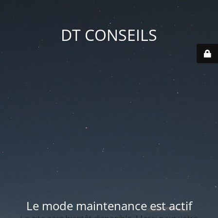
DT CONSEILS
Le mode maintenance est actif