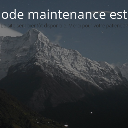
ode maintenance est 
Le site sera bientôt disponible. Merci pour votre patience !