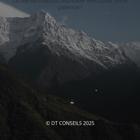
Le site sera bientôt disponible. Merci pour votre
patience !
© DT CONSEILS 2025