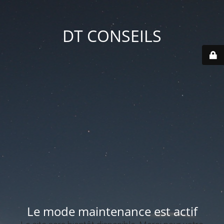
DT CONSEILS
Le mode maintenance est actif