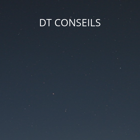
DT CONSEILS