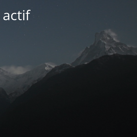
actif