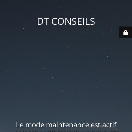
DT CONSEILS
Le mode maintenance est actif