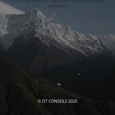
Le site sera bientôt disponible. Merci pour votre
patience !
© DT CONSEILS 2025