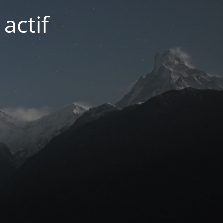
actif