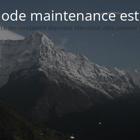
ode maintenance est 
Le site sera bientôt disponible. Merci pour votre patience !