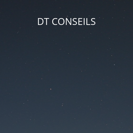
DT CONSEILS