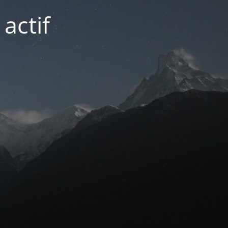
actif