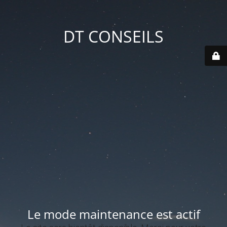
DT CONSEILS
Le mode maintenance est actif