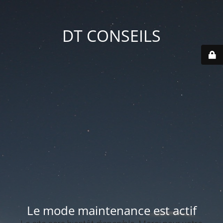
DT CONSEILS
Le mode maintenance est actif