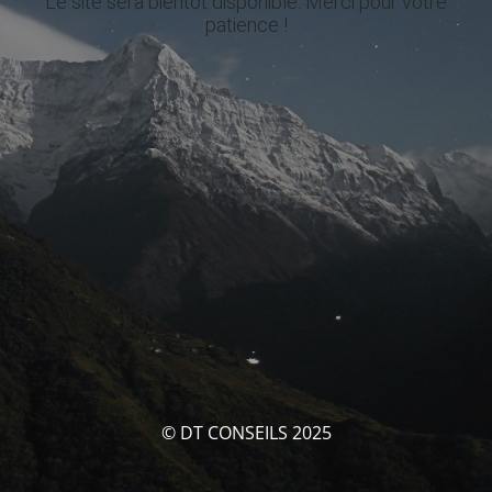
Le site sera bientôt disponible. Merci pour votre
patience !
© DT CONSEILS 2025