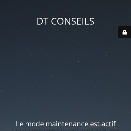
DT CONSEILS
Le mode maintenance est actif