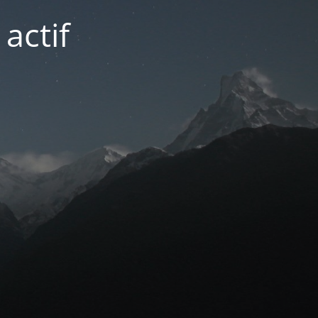
actif