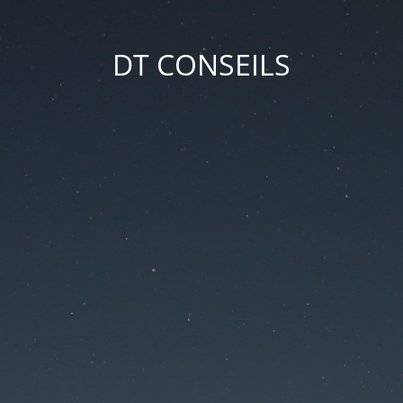
DT CONSEILS