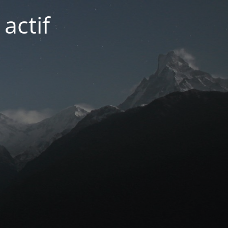
actif