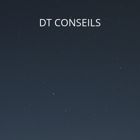
DT CONSEILS