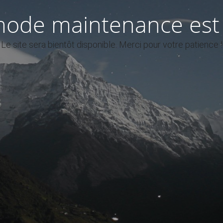
ode maintenance est 
Le site sera bientôt disponible. Merci pour votre patience !