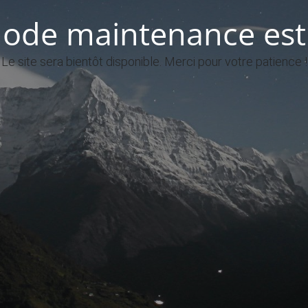
ode maintenance est 
Le site sera bientôt disponible. Merci pour votre patience !