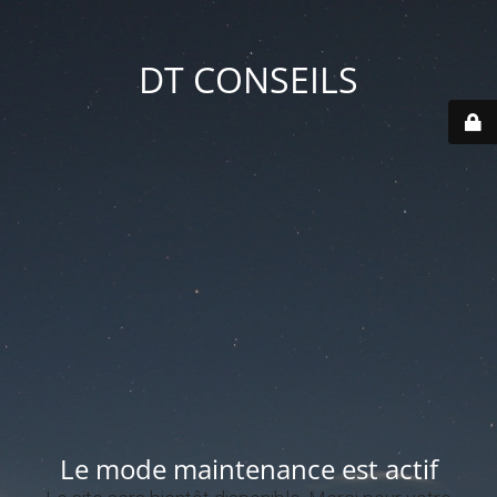
DT CONSEILS
Le mode maintenance est actif