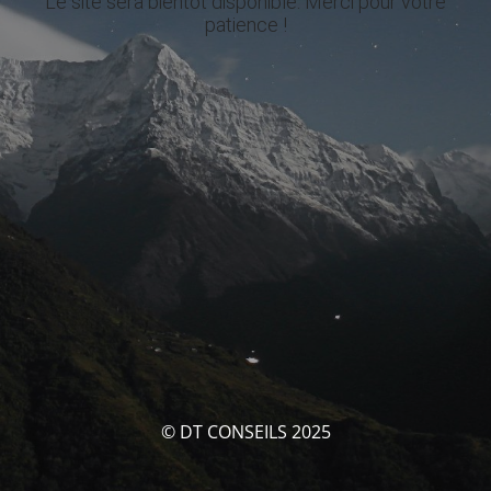
Le site sera bientôt disponible. Merci pour votre
patience !
© DT CONSEILS 2025