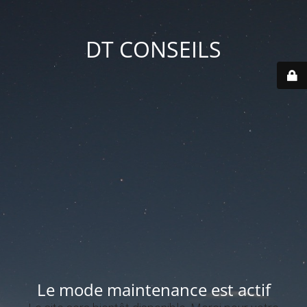
DT CONSEILS
Le mode maintenance est actif