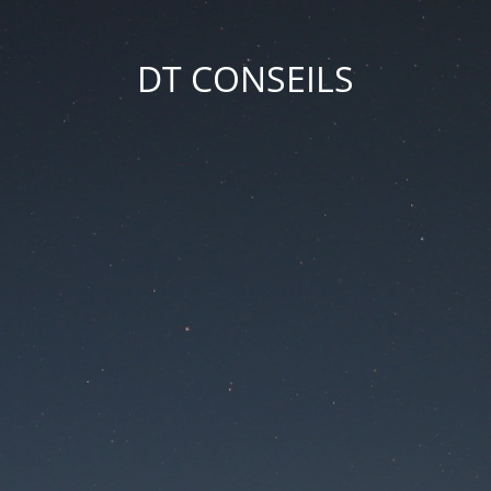
DT CONSEILS