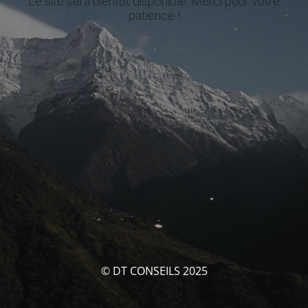
Le site sera bientôt disponible. Merci pour votre
patience !
© DT CONSEILS 2025