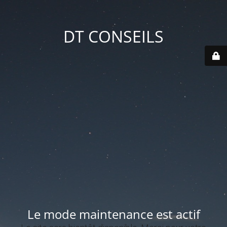
DT CONSEILS
Le mode maintenance est actif